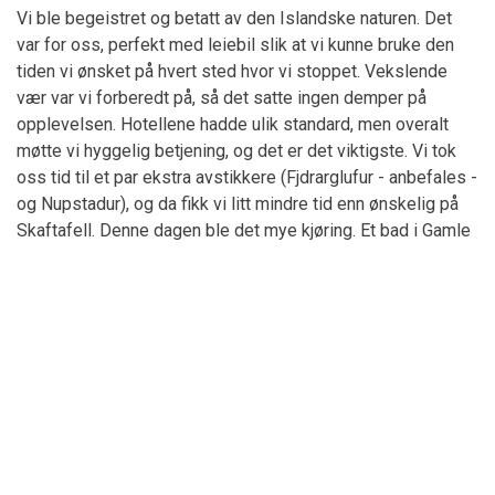
Vi ble begeistret og betatt av den Islandske naturen. Det
var for oss, perfekt med leiebil slik at vi kunne bruke den
tiden vi ønsket på hvert sted hvor vi stoppet. Vekslende
vær var vi forberedt på, så det satte ingen demper på
opplevelsen. Hotellene hadde ulik standard, men overalt
møtte vi hyggelig betjening, og det er det viktigste. Vi tok
oss tid til et par ekstra avstikkere (Fjdrarglufur - anbefales -
og Nupstadur), og da fikk vi litt mindre tid enn ønskelig på
Skaftafell. Denne dagen ble det mye kjøring. Et bad i Gamle
Laugin er også å anbefale. Det blir nok ikke vår siste tur til
Island, og vi bruker gjerne Vulkanreiser neste gang.
Ninni, 14/07/18
Søndre Island »
ISLANDSTUR 2018
Vi har hatt en fantastisk flott tur. Alt i fra den blå lagune, ATV
tur, Den gyldne sirkel, besøk på små koselige kafeer/barer,
og storslagne middager på flotte restauranter. Turen ble så