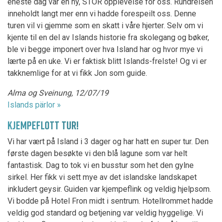
eneste dag var en ny, STOR opplevelse for oss. Rundreisen
inneholdt langt mer enn vi hadde forespeilt oss. Denne
turen vil vi gjemme som en skatt i våre hjerter. Selv om vi
kjente til en del av Islands historie fra skolegang og bøker,
ble vi begge imponert over hva Island har og hvor mye vi
lærte på en uke. Vi er faktisk blitt Islands-frelste! Og vi er
takknemlige for at vi fikk Jon som guide.
Alma og Sveinung, 12/07/19
Islands pärlor »
KJEMPEFLOTT TUR!
Vi har vært på Island i 3 dager og har hatt en super tur. Den
første dagen besøkte vi den blå lagune som var helt
fantastisk. Dag to tok vi en busstur som het den gylne
sirkel. Her fikk vi sett mye av det islandske landskapet
inkludert geysir. Guiden var kjempeflink og veldig hjelpsom.
Vi bodde på Hotel Fron midt i sentrum. Hotellrommet hadde
veldig god standard og betjening var veldig hyggelige. Vi