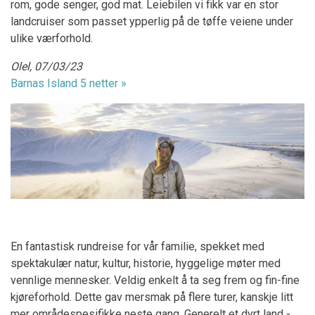
rom, gode senger, god mat. Leiebilen vi fikk var en stor
landcruiser som passet ypperlig på de tøffe veiene under
ulike værforhold.
Olel, 07/03/23
Barnas Island 5 netter »
En fantastisk rundreise for vår familie, spekket med
spektakulær natur, kultur, historie, hyggelige møter med
vennlige mennesker. Veldig enkelt å ta seg frem og fin-fine
kjøreforhold. Dette gav mersmak på flere turer, kanskje litt
mer områdespesifikke neste gang. Generelt et dyrt land -