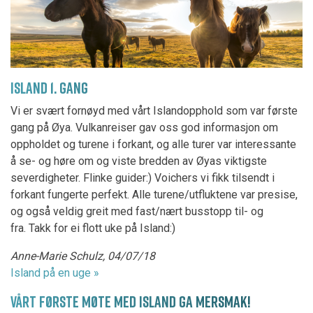
ISLAND 1. GANG
Vi er svært fornøyd med vårt Islandopphold som var første
gang på Øya. Vulkanreiser gav oss god informasjon om
oppholdet og turene i forkant, og alle turer var interessante
å se- og høre om og viste bredden av Øyas viktigste
severdigheter. Flinke guider:) Voichers vi fikk tilsendt i
forkant fungerte perfekt. Alle turene/utfluktene var presise,
og også veldig greit med fast/nært busstopp til- og
fra. Takk for ei flott uke på Island:)
Anne-Marie Schulz, 04/07/18
Island på en uge »
VÅRT FØRSTE MØTE MED ISLAND GA MERSMAK!