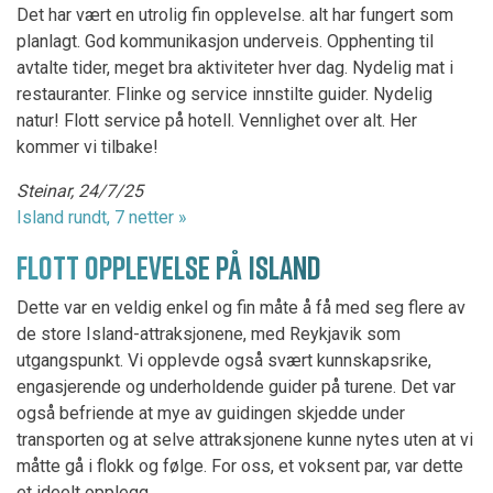
Det har vært en utrolig fin opplevelse. alt har fungert som
planlagt. God kommunikasjon underveis. Opphenting til
avtalte tider, meget bra aktiviteter hver dag. Nydelig mat i
restauranter. Flinke og service innstilte guider. Nydelig
natur! Flott service på hotell. Vennlighet over alt. Her
kommer vi tilbake!
Steinar, 24/7/25
Island rundt, 7 netter »
FLOTT OPPLEVELSE PÅ ISLAND
Dette var en veldig enkel og fin måte å få med seg flere av
de store Island-attraksjonene, med Reykjavik som
utgangspunkt. Vi opplevde også svært kunnskapsrike,
engasjerende og underholdende guider på turene. Det var
også befriende at mye av guidingen skjedde under
transporten og at selve attraksjonene kunne nytes uten at vi
måtte gå i flokk og følge. For oss, et voksent par, var dette
et ideelt opplegg.