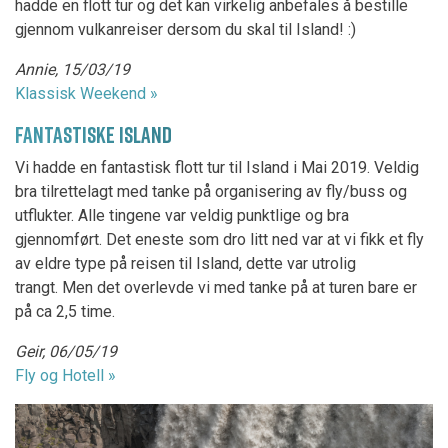
hadde en flott tur og det kan virkelig anbefales å bestille
gjennom vulkanreiser dersom du skal til Island! :)
Annie, 15/03/19
Klassisk Weekend »
FANTASTISKE ISLAND
Vi hadde en fantastisk flott tur til Island i Mai 2019. Veldig
bra tilrettelagt med tanke på organisering av fly/buss og
utflukter. Alle tingene var veldig punktlige og bra
gjennomført. Det eneste som dro litt ned var at vi fikk et fly
av eldre type på reisen til Island, dette var utrolig
trangt. Men det overlevde vi med tanke på at turen bare er
på ca 2,5 time.
Geir, 06/05/19
Fly og Hotell »