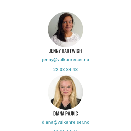
JENNY HARTWICH
jenny@vulkanreiser.no
22 33 84 48
DIANA PAJKIC
diana@vulkanreiser.no