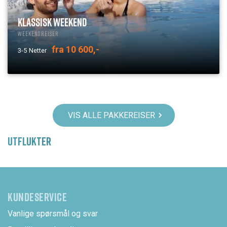
KLASSISK WEEKEND
Weekendreiser
fra 10 600,-
3-5
Netter
VIS ALLE PAKKEREISER
UTFLUKTER
KUNDESERVICE
Vanlige spørsmål og svar