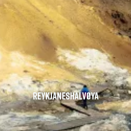
REYKJANESHALVØYA