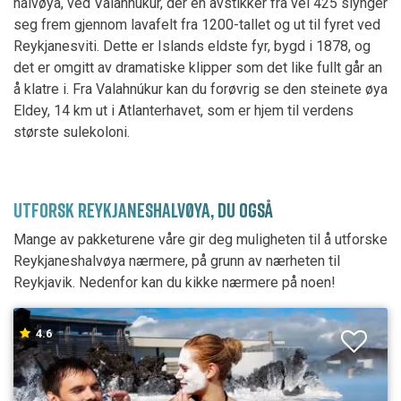
halvøya, ved Valahnúkur, der en avstikker fra vei 425 slynger
seg frem gjennom lavafelt fra 1200-tallet og ut til fyret ved
Reykjanesviti. Dette er Islands eldste fyr, bygd i 1878, og
det er omgitt av dramatiske klipper som det like fullt går an
å klatre i. Fra Valahnúkur kan du forøvrig se den steinete øya
Eldey, 14 km ut i Atlanterhavet, som er hjem til verdens
største sulekoloni.
UTFORSK REYKJANESHALVØYA, DU OGSÅ
Mange av pakketurene våre gir deg muligheten til å utforske
Reykjaneshalvøya nærmere, på grunn av nærheten til
Reykjavik. Nedenfor kan du kikke nærmere på noen!
4.6