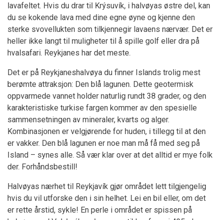
lavafeltet. Hvis du drar til Krýsuvík, i halvøyas østre del, kan
du se kokende lava med dine egne øyne og kjenne den
sterke svovellukten som tilkjennegir lavaens nærvær. Det er
heller ikke langt til muligheter til å spille golf eller dra på
hvalsafari. Reykjanes har det meste.
Det er på Reykjaneshalvøya du finner Islands trolig mest
berømte attraksjon: Den blå lagunen. Dette geotermisk
oppvarmede vannet holder naturlig rundt 38 grader, og den
karakteristiske turkise fargen kommer av den spesielle
sammensetningen av mineraler, kvarts og alger.
Kombinasjonen er velgjørende for huden, i tillegg til at den
er vakker. Den blå lagunen er noe man må få med seg på
Island – synes alle. Så vær klar over at det alltid er mye folk
der. Forhåndsbestill!
Halvøyas nærhet til Reykjavík gjør området lett tilgjengelig
hvis du vil utforske den i sin helhet. Lei en bil eller, om det
er rette årstid, sykle! En perle i området er spissen på