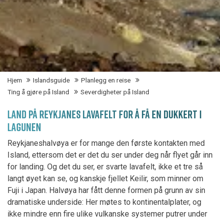
Hjem
Islandsguide
Planlegg en reise
Ting å gjøre på Island
Severdigheter på Island
LAND PÅ REYKJANES LAVAFELT FOR Å FÅ EN DUKKERT I
LAGUNEN
Reykjaneshalvøya er for mange den første kontakten med
Island, ettersom det er det du ser under deg når flyet går inn
for landing. Og det du ser, er svarte lavafelt, ikke et tre så
langt øyet kan se, og kanskje fjellet Keilir, som minner om
Fuji i Japan. Halvøya har fått denne formen på grunn av sin
dramatiske underside: Her møtes to kontinentalplater, og
ikke mindre enn fire ulike vulkanske systemer putrer under