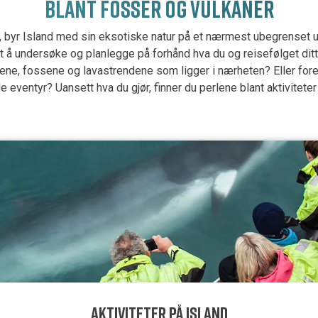
BLANT FOSSER OG VULKANER
r, byr Island med sin eksotiske natur på et nærmest ubegrenset ut
urt å undersøke og planlegge på forhånd hva du og reisefølget di
e, fossene og lavastrendene som ligger i nærheten? Eller foretre
de eventyr? Uansett hva du gjør, finner du perlene blant aktivitete
AKTIVITETER PÅ ISLAND