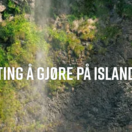
TING Å GJØRE PÅ ISLAN