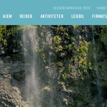
REISEINFORMASJON 2026
KUNDE
Main
HJEM
REISER
AKTIVITETER
LEIEBIL
FIRMAT
navigation