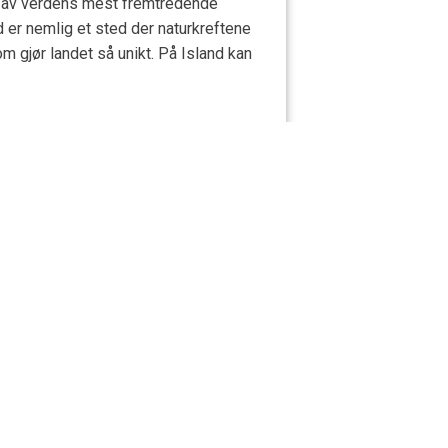
oen av verdens mest fremtredende
d er nemlig et sted der naturkreftene
m gjør landet så unikt. På Island kan
MIN SIDE
Se og betal bestillningen din
Logg inn
NYHETSBREV