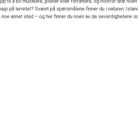
p til å bli musikere, poeter eller forfattere, og hvorfor drar n
magi på lerretet? Svaret på spørsmålene finner du i naturen. Islan
t noe annet sted – og her finner du noen av de severdighetene so
TAKT OSS
OM SELSKAPET
RDAGER 09-17
Om Vulkanreiser AS
1 69 10
Våre ansatte
vulkanreiser.no
Erfaring Vulkanreiser
s@vulkanreiser.no
Integritet og sikkerhet
Sitekart
END E-POST