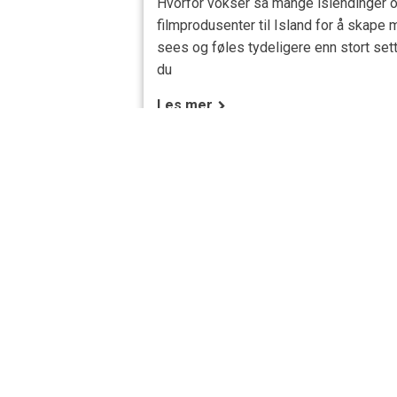
Hvorfor vokser så mange islendinger op
filmprodusenter til Island for å skape 
sees og føles tydeligere enn stort set
du
Les mer
KUNDESERVICE
KON
HVE
Vanlige spørsmål og svar
22 4
Bestilling og betaling
info@
Reisevilkår og garanti
group
Før reisen
Under reisen
S