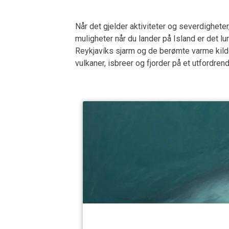
Når det gjelder aktiviteter og severdighete
muligheter når du lander på Island er det l
Reykjavíks sjarm og de berømte varme kilden
vulkaner, isbreer og fjorder på et utfordren