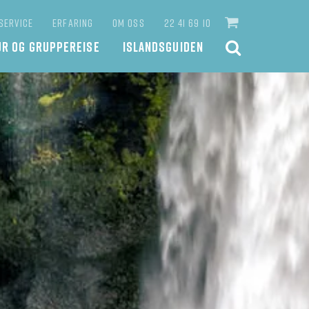
SERVICE
ERFARING
OM OSS
22 41 69 10
UR OG GRUPPEREISE
ISLANDSGUIDEN
SØK