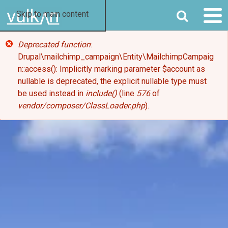
SØK
Skip to main content
FEILMELDING
Deprecated function
:
Drupal\mailchimp_campaign\Entity\MailchimpCampaig
n::access(): Implicitly marking parameter $account as
nullable is deprecated, the explicit nullable type must
be used instead in
include()
(line
576
of
vendor/composer/ClassLoader.php
).