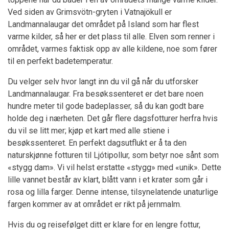
Ved siden av Grimsvötn-gryten i Vatnajökull er
Landmannalaugar det området på Island som har flest
varme kilder, så her er det plass til alle. Elven som renner i
området, varmes faktisk opp av alle kildene, noe som fører
til en perfekt badetemperatur.
Du velger selv hvor langt inn du vil gå når du utforsker
Landmannalaugar. Fra besøkssenteret er det bare noen
hundre meter til gode badeplasser, så du kan godt bare
holde deg i nærheten. Det går flere dagsfotturer herfra hvis
du vil se litt mer; kjøp et kart med alle stiene i
besøkssenteret. En perfekt dagsutflukt er å ta den
naturskjønne fotturen til Ljótipollur, som betyr noe sånt som
«stygg dam». Vi vil helst erstatte «stygg» med «unik». Dette
lille vannet består av klart, blått vann i et krater som går i
rosa og lilla farger. Denne intense, tilsynelatende unaturlige
fargen kommer av at området er rikt på jernmalm.
Hvis du og reisefølget ditt er klare for en lengre fottur,