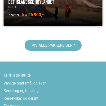
DET ISLANDSKE HØYLANDET
Bilferie
fra 26 900,-
7
Netter
VIS ALLE PAKKEREISER
KUNDESERVICE
Vanlige spørsmål og svar
Bestilling og betaling
Reisevilkår og garanti
Før reisen