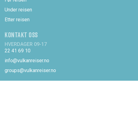
Under reisen
Etter reisen
KONTAKT OSS
HVERDAGER 09-17
22 41 69 10
info@vulkanreiser.no
groups@vulkanreiser.no
SEND E-POST
OM SELSKAPET
Om Vulkanreiser AS
Våre ansatte