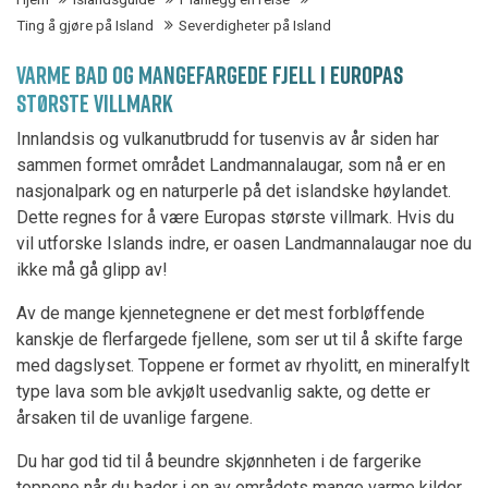
Ting å gjøre på Island
Severdigheter på Island
VARME BAD OG MANGEFARGEDE FJELL I EUROPAS
STØRSTE VILLMARK
Innlandsis og vulkanutbrudd for tusenvis av år siden har
sammen formet området Landmannalaugar, som nå er en
nasjonalpark og en naturperle på det islandske høylandet.
Dette regnes for å være Europas største villmark. Hvis du
vil utforske Islands indre, er oasen Landmannalaugar noe du
ikke må gå glipp av!
Av de mange kjennetegnene er det mest forbløffende
kanskje de flerfargede fjellene, som ser ut til å skifte farge
med dagslyset. Toppene er formet av rhyolitt, en mineralfylt
type lava som ble avkjølt usedvanlig sakte, og dette er
årsaken til de uvanlige fargene.
Du har god tid til å beundre skjønnheten i de fargerike
toppene når du bader i en av områdets mange varme kilder.