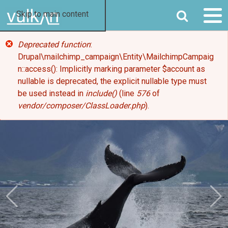
SØK
Skip to main content
FEILMELDING
Deprecated function
:
Drupal\mailchimp_campaign\Entity\MailchimpCampaig
n::access(): Implicitly marking parameter $account as
nullable is deprecated, the explicit nullable type must
be used instead in
include()
(line
576
of
vendor/composer/ClassLoader.php
).