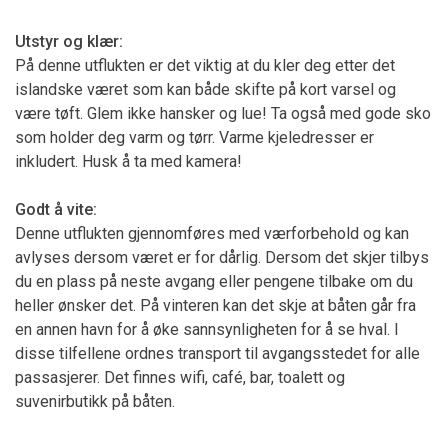
Utstyr og klær:
På denne utflukten er det viktig at du kler deg etter det
islandske været som kan både skifte på kort varsel og
være tøft. Glem ikke hansker og lue! Ta også med gode sko
som holder deg varm og tørr. Varme kjeledresser er
inkludert. Husk å ta med kamera!
Godt å vite:
Denne utflukten gjennomføres med værforbehold og kan
avlyses dersom været er for dårlig. Dersom det skjer tilbys
du en plass på neste avgang eller pengene tilbake om du
heller ønsker det. På vinteren kan det skje at båten går fra
en annen havn for å øke sannsynligheten for å se hval. I
disse tilfellene ordnes transport til avgangsstedet for alle
passasjerer. Det finnes wifi, café, bar, toalett og
suvenirbutikk på båten.